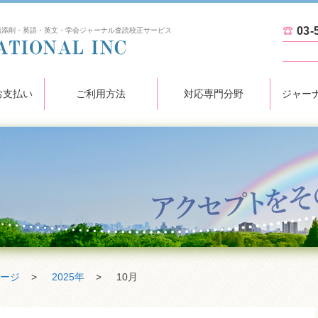
03-
語添削・英語・英文・学会ジャーナル査読校正サービス
KN INTERNATIONAL INC
お支払い
ご利用方法
対応専門分野
ジャー
ージ
>
2025年
>
10月