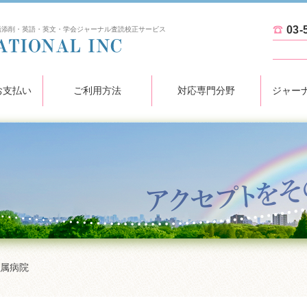
03-
語添削・英語・英文・学会ジャーナル査読校正サービス
KN INTERNATIONAL INC
お支払い
ご利用方法
対応専門分野
ジャー
属病院