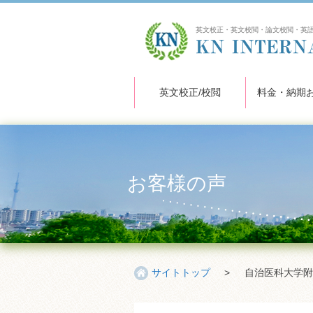
英文校正・英文校閲・論文校閲・英
英文校正/校閲
料金・納期
お客様の声
サイトトップ
>
自治医科大学附