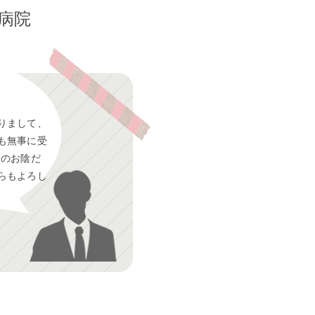
病院
りまして、
も無事に受
んのお陰だ
らもよろし